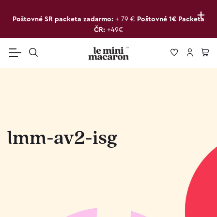
+
Poštovné SR packeta zadarmo:
+ 79 €
Poštovné 1€ Packeta
ČR:
+49€
lmm-av2-isg