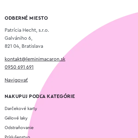
ODBERNÉ MIESTO
Patrícia Hecht, s.r.o.
Galvániho 6,
821 04, Bratislava
kontakt@leminimacaron.sk
0950 691 691
Navigovať
NAKUPUJ PODĽA KATEGÓRIE
Darčekové karty
Gélové laky
Odstraňovanie
Príslušenstvo