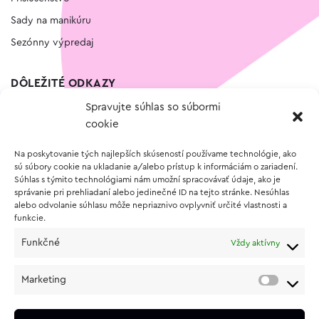
Sady na manikúru
Sezónny výpredaj
DÔLEŽITÉ ODKAZY
Spravujte súhlas so súbormi
Kontakt
cookie
Wishlist
Na poskytovanie tých najlepších skúseností používame technológie, ako
Vernostný program
sú súbory cookie na ukladanie a/alebo prístup k informáciám o zariadení.
Súhlas s týmito technológiami nám umožní spracovávať údaje, ako je
správanie pri prehliadaní alebo jedinečné ID na tejto stránke. Nesúhlas
O NÁKUPE
alebo odvolanie súhlasu môže nepriaznivo ovplyvniť určité vlastnosti a
funkcie.
Obchodné podmienky
Funkčné
Vždy aktívny
Vrátenie a reklamácia tovaru
Zásady používania súborov cookie (EÚ)
Marketing
Ochrana osobných údajov