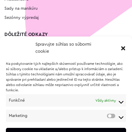
Sady na manikúru
Sezónny výpredaj
DÔLEŽITÉ ODKAZY
Spravujte súhlas so súbormi
Kontakt
cookie
Wishlist
Na poskytovanie tých najlepších skúseností používame technológie, ako
Vernostný program
sú súbory cookie na ukladanie a/alebo prístup k informáciám o zariadení.
Súhlas s týmito technológiami nám umožní spracovávať údaje, ako je
správanie pri prehliadaní alebo jedinečné ID na tejto stránke. Nesúhlas
O NÁKUPE
alebo odvolanie súhlasu môže nepriaznivo ovplyvniť určité vlastnosti a
funkcie.
Obchodné podmienky
Funkčné
Vždy aktívny
Vrátenie a reklamácia tovaru
Zásady používania súborov cookie (EÚ)
Marketing
Ochrana osobných údajov