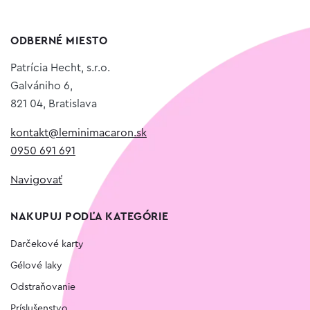
ODBERNÉ MIESTO
Patrícia Hecht, s.r.o.
Galvániho 6,
821 04, Bratislava
kontakt@leminimacaron.sk
0950 691 691
Navigovať
NAKUPUJ PODĽA KATEGÓRIE
Darčekové karty
Gélové laky
Odstraňovanie
Príslušenstvo