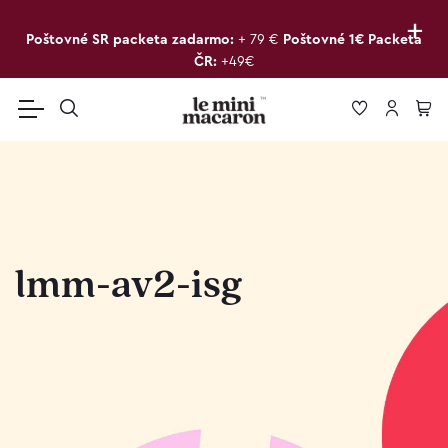
+
Poštovné SR packeta zadarmo:
+ 79 €
Poštovné 1€ Packeta
ČR:
+49€
lmm-av2-isg