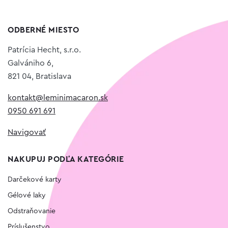
ODBERNÉ MIESTO
Patrícia Hecht, s.r.o.
Galvániho 6,
821 04, Bratislava
kontakt@leminimacaron.sk
0950 691 691
Navigovať
NAKUPUJ PODĽA KATEGÓRIE
Darčekové karty
Gélové laky
Odstraňovanie
Príslušenstvo