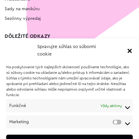
Sady na manikúru
Sezónny výpredaj
DÔLEŽITÉ ODKAZY
Spravujte súhlas so súbormi
Kontakt
cookie
Wishlist
Na poskytovanie tých najlepších skúseností používame technológie, ako
Vernostný program
sú súbory cookie na ukladanie a/alebo prístup k informáciám o zariadení.
Súhlas s týmito technológiami nám umožní spracovávať údaje, ako je
správanie pri prehliadaní alebo jedinečné ID na tejto stránke. Nesúhlas
O NÁKUPE
alebo odvolanie súhlasu môže nepriaznivo ovplyvniť určité vlastnosti a
funkcie.
Obchodné podmienky
Funkčné
Vždy aktívny
Vrátenie a reklamácia tovaru
Zásady používania súborov cookie (EÚ)
Marketing
Ochrana osobných údajov