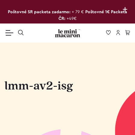
+
Poštovné SR packeta zadarmo:
+ 79 €
Poštovné 1€ Packeta
ČR:
+49€
lmm-av2-isg