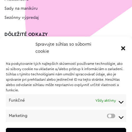
Sady na manikúru
Sezónny výpredaj
DÔLEŽITÉ ODKAZY
Spravujte súhlas so súbormi
Kontakt
cookie
Wishlist
Na poskytovanie tých najlepších skúseností používame technológie, ako
Vernostný program
sú súbory cookie na ukladanie a/alebo prístup k informáciám o zariadení.
Súhlas s týmito technológiami nám umožní spracovávať údaje, ako je
správanie pri prehliadaní alebo jedinečné ID na tejto stránke. Nesúhlas
O NÁKUPE
alebo odvolanie súhlasu môže nepriaznivo ovplyvniť určité vlastnosti a
funkcie.
Obchodné podmienky
Funkčné
Vždy aktívny
Vrátenie a reklamácia tovaru
Zásady používania súborov cookie (EÚ)
Marketing
Ochrana osobných údajov