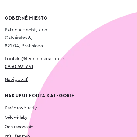
ODBERNÉ MIESTO
Patrícia Hecht, s.r.o.
Galvániho 6,
821 04, Bratislava
kontakt@leminimacaron.sk
0950 691 691
Navigovať
NAKUPUJ PODĽA KATEGÓRIE
Darčekové karty
Gélové laky
Odstraňovanie
Príslušenstvo