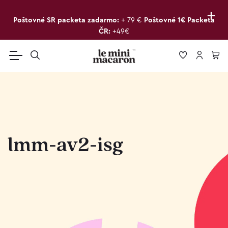
+
Poštovné SR packeta zadarmo:
+ 79 €
Poštovné 1€ Packeta
ČR:
+49€
lmm-av2-isg