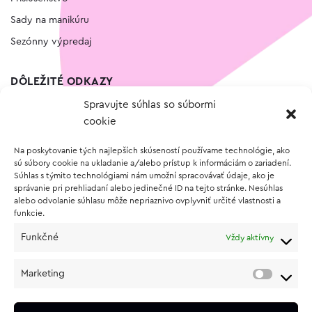
Sady na manikúru
Sezónny výpredaj
DÔLEŽITÉ ODKAZY
Spravujte súhlas so súbormi
Kontakt
cookie
Wishlist
Na poskytovanie tých najlepších skúseností používame technológie, ako
Vernostný program
sú súbory cookie na ukladanie a/alebo prístup k informáciám o zariadení.
Súhlas s týmito technológiami nám umožní spracovávať údaje, ako je
správanie pri prehliadaní alebo jedinečné ID na tejto stránke. Nesúhlas
O NÁKUPE
alebo odvolanie súhlasu môže nepriaznivo ovplyvniť určité vlastnosti a
funkcie.
Obchodné podmienky
Funkčné
Vždy aktívny
Vrátenie a reklamácia tovaru
Zásady používania súborov cookie (EÚ)
Marketing
Ochrana osobných údajov