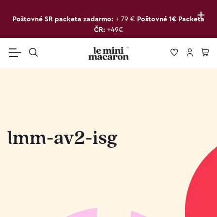
+
Poštovné SR packeta zadarmo:
+ 79 €
Poštovné 1€ Packeta
ČR:
+49€
lmm-av2-isg