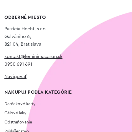
ODBERNÉ MIESTO
Patrícia Hecht, s.r.o.
Galvániho 6,
821 04, Bratislava
kontakt@leminimacaron.sk
0950 691 691
Navigovať
NAKUPUJ PODĽA KATEGÓRIE
Darčekové karty
Gélové laky
Odstraňovanie
Príslušenstvo