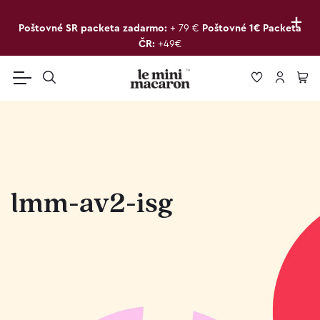
+
Poštovné SR packeta zadarmo:
+ 79 €
Poštovné 1€ Packeta
ČR:
+49€
lmm-av2-isg