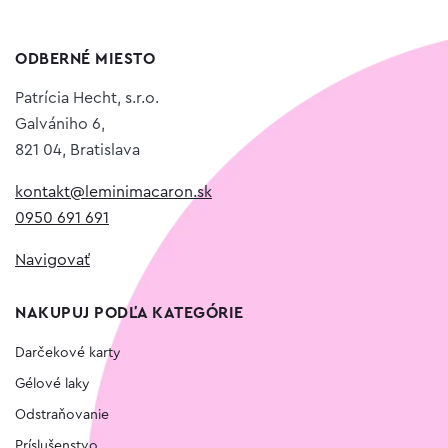
ODBERNÉ MIESTO
Patrícia Hecht, s.r.o.
Galvániho 6,
821 04, Bratislava
kontakt@leminimacaron.sk
0950 691 691
Navigovať
NAKUPUJ PODĽA KATEGÓRIE
Darčekové karty
Gélové laky
Odstraňovanie
Príslušenstvo