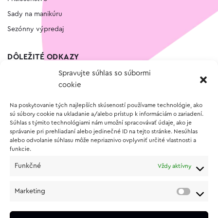
Sady na manikúru
Sezónny výpredaj
DÔLEŽITÉ ODKAZY
Spravujte súhlas so súbormi
Kontakt
cookie
Wishlist
Na poskytovanie tých najlepších skúseností používame technológie, ako
Vernostný program
sú súbory cookie na ukladanie a/alebo prístup k informáciám o zariadení.
Súhlas s týmito technológiami nám umožní spracovávať údaje, ako je
správanie pri prehliadaní alebo jedinečné ID na tejto stránke. Nesúhlas
O NÁKUPE
alebo odvolanie súhlasu môže nepriaznivo ovplyvniť určité vlastnosti a
funkcie.
Obchodné podmienky
Funkčné
Vždy aktívny
Vrátenie a reklamácia tovaru
Zásady používania súborov cookie (EÚ)
Marketing
Ochrana osobných údajov