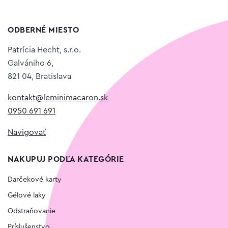
ODBERNÉ MIESTO
Patrícia Hecht, s.r.o.
Galvániho 6,
821 04, Bratislava
kontakt@leminimacaron.sk
0950 691 691
Navigovať
NAKUPUJ PODĽA KATEGÓRIE
Darčekové karty
Gélové laky
Odstraňovanie
Príslušenstvo