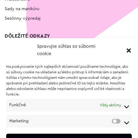
Sady na manikúru
Sezónny výpredaj
DÔLEŽITÉ ODKAZY
Spravujte súhlas so súbormi
Kontakt
cookie
Wishlist
Na poskytovanie tých najlepších skúseností používame technológie, ako
Vernostný program
sú súbory cookie na ukladanie a/alebo prístup k informáciám o zariadení.
Súhlas s týmito technológiami nám umožní spracovávať údaje, ako je
správanie pri prehliadaní alebo jedinečné ID na tejto stránke. Nesúhlas
O NÁKUPE
alebo odvolanie súhlasu môže nepriaznivo ovplyvniť určité vlastnosti a
funkcie.
Obchodné podmienky
Funkčné
Vždy aktívny
Vrátenie a reklamácia tovaru
Zásady používania súborov cookie (EÚ)
Marketing
Ochrana osobných údajov