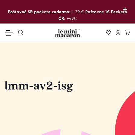
+
Poštovné SR packeta zadarmo:
+ 79 €
Poštovné 1€ Packeta
ČR:
+49€
lmm-av2-isg