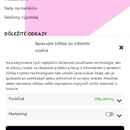
Sady na manikúru
Sezónny výpredaj
DÔLEŽITÉ ODKAZY
Spravujte súhlas so súbormi
Kontakt
cookie
Wishlist
Na poskytovanie tých najlepších skúseností používame technológie, ako
Vernostný program
sú súbory cookie na ukladanie a/alebo prístup k informáciám o zariadení.
Súhlas s týmito technológiami nám umožní spracovávať údaje, ako je
správanie pri prehliadaní alebo jedinečné ID na tejto stránke. Nesúhlas
O NÁKUPE
alebo odvolanie súhlasu môže nepriaznivo ovplyvniť určité vlastnosti a
funkcie.
Obchodné podmienky
Funkčné
Vždy aktívny
Vrátenie a reklamácia tovaru
Zásady používania súborov cookie (EÚ)
Marketing
Ochrana osobných údajov