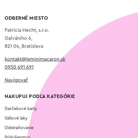
ODBERNÉ MIESTO
Patrícia Hecht, s.r.o.
Galvániho 6,
821 04, Bratislava
kontakt@leminimacaron.sk
0950 691 691
Navigovať
NAKUPUJ PODĽA KATEGÓRIE
Darčekové karty
Gélové laky
Odstraňovanie
Príslušenstvo