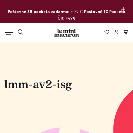
+
Poštovné SR packeta zadarmo:
+ 79 €
Poštovné 1€ Packeta
ČR:
+49€
lmm-av2-isg