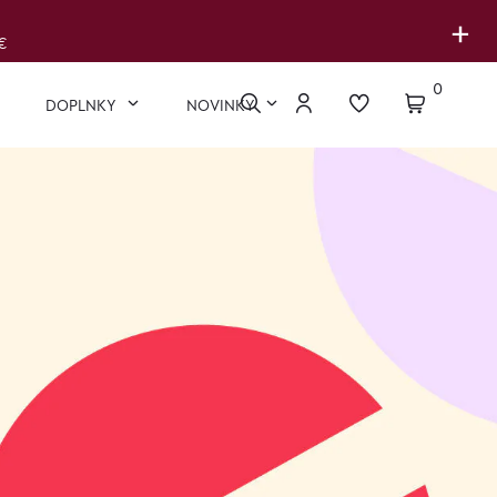
+
€
0
DOPLNKY
NOVINKY