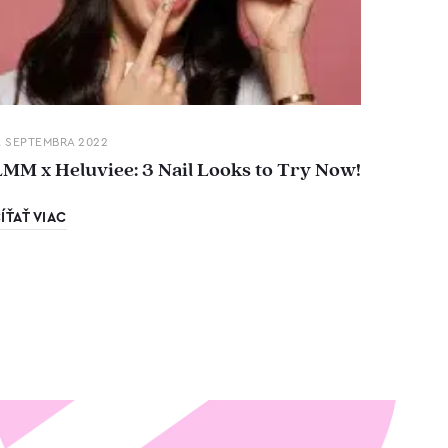
. SEPTEMBRA 2022
LMM x Heluviee: 3 Nail Looks to Try Now!
ÍŤAŤ VIAC