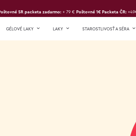
Poštovné SR packeta zadarmo:
+ 79 €
Poštovné 1€ Packeta ČR:
+49
GÉLOVÉ LAKY
LAKY
STAROSTLIVOSŤ A SÉRA