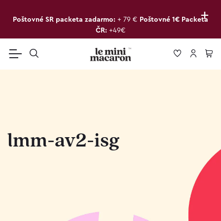
+
Poštovné SR packeta zadarmo:
+ 79 €
Poštovné 1€ Packeta
ČR:
+49€
lmm-av2-isg