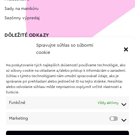
Sady na manikúru
Sezónny výpredaj
DÔLEŽITÉ ODKAZY
Spravujte súhlas so súbormi
Kontakt
cookie
Wishlist
Na poskytovanie tých najlepších skúseností používame technológie, ako
Vernostný program
sú súbory cookie na ukladanie a/alebo prístup k informáciám o zariadení.
Súhlas s týmito technológiami nám umožní spracovávať údaje, ako je
správanie pri prehliadaní alebo jedinečné ID na tejto stránke. Nesúhlas
O NÁKUPE
alebo odvolanie súhlasu môže nepriaznivo ovplyvniť určité vlastnosti a
funkcie.
Obchodné podmienky
Funkčné
Vždy aktívny
Vrátenie a reklamácia tovaru
Zásady používania súborov cookie (EÚ)
Marketing
Ochrana osobných údajov