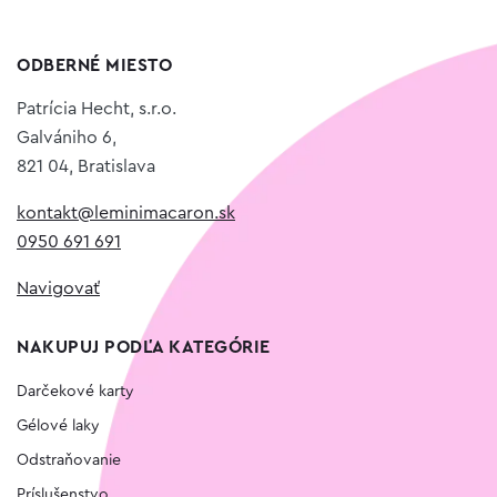
ODBERNÉ MIESTO
Patrícia Hecht, s.r.o.
Galvániho 6,
821 04, Bratislava
kontakt@leminimacaron.sk
0950 691 691
Navigovať
NAKUPUJ PODĽA KATEGÓRIE
Darčekové karty
Gélové laky
Odstraňovanie
Príslušenstvo