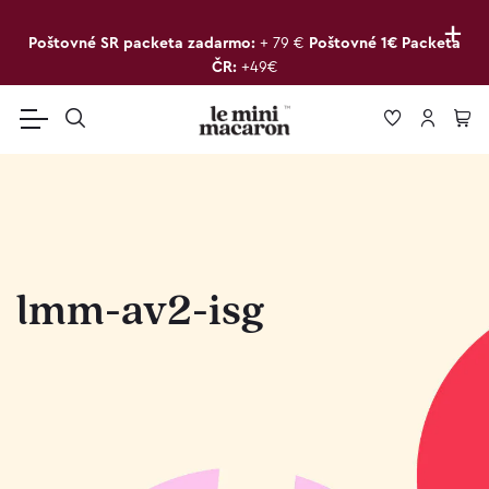
+
Poštovné SR packeta zadarmo:
+ 79 €
Poštovné 1€ Packeta
ČR:
+49€
lmm-av2-isg