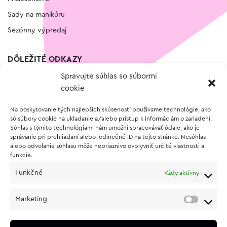
Sady na manikúru
Sezónny výpredaj
DÔLEŽITÉ ODKAZY
Spravujte súhlas so súbormi
Kontakt
cookie
Wishlist
Na poskytovanie tých najlepších skúseností používame technológie, ako
Vernostný program
sú súbory cookie na ukladanie a/alebo prístup k informáciám o zariadení.
Súhlas s týmito technológiami nám umožní spracovávať údaje, ako je
správanie pri prehliadaní alebo jedinečné ID na tejto stránke. Nesúhlas
O NÁKUPE
alebo odvolanie súhlasu môže nepriaznivo ovplyvniť určité vlastnosti a
funkcie.
Obchodné podmienky
Funkčné
Vždy aktívny
Vrátenie a reklamácia tovaru
Zásady používania súborov cookie (EÚ)
Marketing
Ochrana osobných údajov