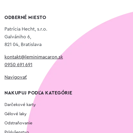
ODBERNÉ MIESTO
Patrícia Hecht, s.r.o.
Galvániho 6,
821 04, Bratislava
kontakt@leminimacaron.sk
0950 691 691
Navigovať
NAKUPUJ PODĽA KATEGÓRIE
Darčekové karty
Gélové laky
Odstraňovanie
Príslušenstvo