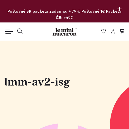
+
Poštovné SR packeta zadarmo:
+ 79 €
Poštovné 1€ Packeta
ČR:
+49€
lmm-av2-isg