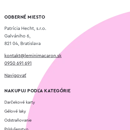
ODBERNÉ MIESTO
Patrícia Hecht, s.r.o.
Galvániho 6,
821 04, Bratislava
kontakt@leminimacaron.sk
0950 691 691
Navigovať
NAKUPUJ PODĽA KATEGÓRIE
Darčekové karty
Gélové laky
Odstraňovanie
Príslušenstvo