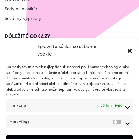
Sady na manikúru
Sezónny výpredaj
DÔLEŽITÉ ODKAZY
Spravujte súhlas so súbormi
Kontakt
cookie
Wishlist
Na poskytovanie tých najlepších skúseností používame technológie, ako
Vernostný program
sú súbory cookie na ukladanie a/alebo prístup k informáciám o zariadení.
Súhlas s týmito technológiami nám umožní spracovávať údaje, ako je
správanie pri prehliadaní alebo jedinečné ID na tejto stránke. Nesúhlas
O NÁKUPE
alebo odvolanie súhlasu môže nepriaznivo ovplyvniť určité vlastnosti a
funkcie.
Obchodné podmienky
Funkčné
Vždy aktívny
Vrátenie a reklamácia tovaru
Zásady používania súborov cookie (EÚ)
Marketing
Ochrana osobných údajov