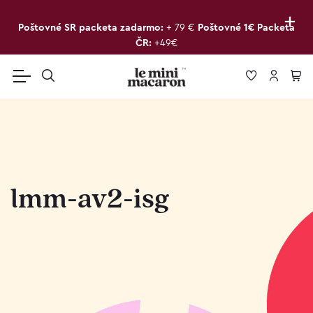
+
Poštovné SR packeta zadarmo:
+ 79 €
Poštovné 1€ Packeta
ČR:
+49€
lmm-av2-isg