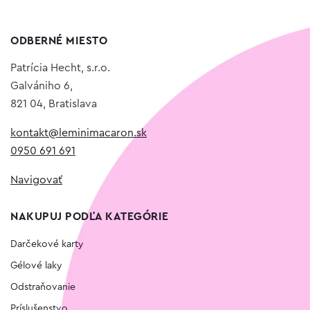
ODBERNÉ MIESTO
Patrícia Hecht, s.r.o.
Galvániho 6,
821 04, Bratislava
kontakt@leminimacaron.sk
0950 691 691
Navigovať
NAKUPUJ PODĽA KATEGÓRIE
Darčekové karty
Gélové laky
Odstraňovanie
Príslušenstvo