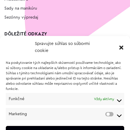
Sady na manikúru
Sezónny výpredaj
DÔLEŽITÉ ODKAZY
Spravujte súhlas so súbormi
Kontakt
cookie
Wishlist
Na poskytovanie tých najlepších skúseností používame technológie, ako
Vernostný program
sú súbory cookie na ukladanie a/alebo prístup k informáciám o zariadení.
Súhlas s týmito technológiami nám umožní spracovávať údaje, ako je
správanie pri prehliadaní alebo jedinečné ID na tejto stránke. Nesúhlas
O NÁKUPE
alebo odvolanie súhlasu môže nepriaznivo ovplyvniť určité vlastnosti a
funkcie.
Obchodné podmienky
Funkčné
Vždy aktívny
Vrátenie a reklamácia tovaru
Zásady používania súborov cookie (EÚ)
Marketing
Ochrana osobných údajov