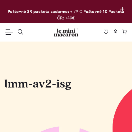
+
Poštovné SR packeta zadarmo:
+ 79 €
Poštovné 1€ Packeta
ČR:
+49€
lmm-av2-isg