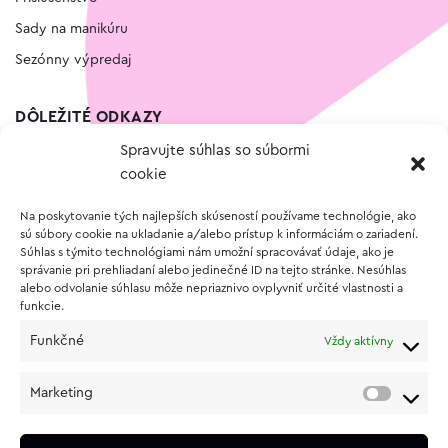
Sady na manikúru
Sezónny výpredaj
DÔLEŽITÉ ODKAZY
Spravujte súhlas so súbormi
Kontakt
cookie
Wishlist
Na poskytovanie tých najlepších skúseností používame technológie, ako
Vernostný program
sú súbory cookie na ukladanie a/alebo prístup k informáciám o zariadení.
Súhlas s týmito technológiami nám umožní spracovávať údaje, ako je
správanie pri prehliadaní alebo jedinečné ID na tejto stránke. Nesúhlas
O NÁKUPE
alebo odvolanie súhlasu môže nepriaznivo ovplyvniť určité vlastnosti a
funkcie.
Obchodné podmienky
Funkčné
Vždy aktívny
Vrátenie a reklamácia tovaru
Zásady používania súborov cookie (EÚ)
Marketing
Ochrana osobných údajov