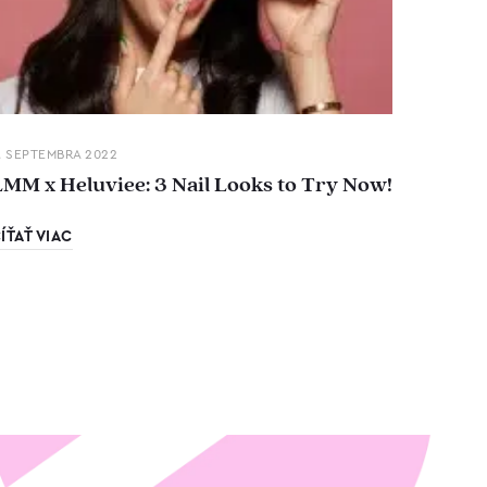
. SEPTEMBRA 2022
LMM x Heluviee: 3 Nail Looks to Try Now!
ÍŤAŤ VIAC