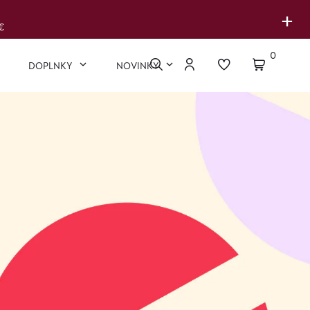
+
€
0
DOPLNKY
NOVINKY