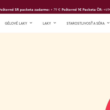
Poštovné SR packeta zadarmo:
+ 79 €
Poštovné 1€ Packeta ČR:
+49
GÉLOVÉ LAKY
LAKY
STAROSTLIVOSŤ A SÉRA