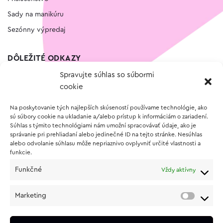
Sady na manikúru
Sezónny výpredaj
DÔLEŽITÉ ODKAZY
Spravujte súhlas so súbormi
Kontakt
cookie
Wishlist
Na poskytovanie tých najlepších skúseností používame technológie, ako
Vernostný program
sú súbory cookie na ukladanie a/alebo prístup k informáciám o zariadení.
Súhlas s týmito technológiami nám umožní spracovávať údaje, ako je
správanie pri prehliadaní alebo jedinečné ID na tejto stránke. Nesúhlas
O NÁKUPE
alebo odvolanie súhlasu môže nepriaznivo ovplyvniť určité vlastnosti a
funkcie.
Obchodné podmienky
Funkčné
Vždy aktívny
Vrátenie a reklamácia tovaru
Zásady používania súborov cookie (EÚ)
Marketing
Ochrana osobných údajov