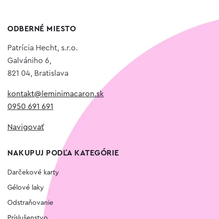
ODBERNÉ MIESTO
Patrícia Hecht, s.r.o.
Galvániho 6,
821 04, Bratislava
kontakt@leminimacaron.sk
0950 691 691
Navigovať
NAKUPUJ PODĽA KATEGÓRIE
Darčekové karty
Gélové laky
Odstraňovanie
Príslušenstvo