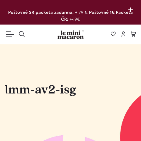
+
Poštovné SR packeta zadarmo:
+ 79 €
Poštovné 1€ Packeta
ČR:
+49€
lmm-av2-isg