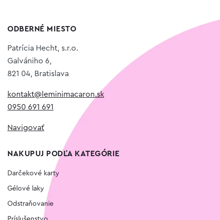
ODBERNÉ MIESTO
Patrícia Hecht, s.r.o.
Galvániho 6,
821 04, Bratislava
kontakt@leminimacaron.sk
0950 691 691
Navigovať
NAKUPUJ PODĽA KATEGÓRIE
Darčekové karty
Gélové laky
Odstraňovanie
Príslušenstvo