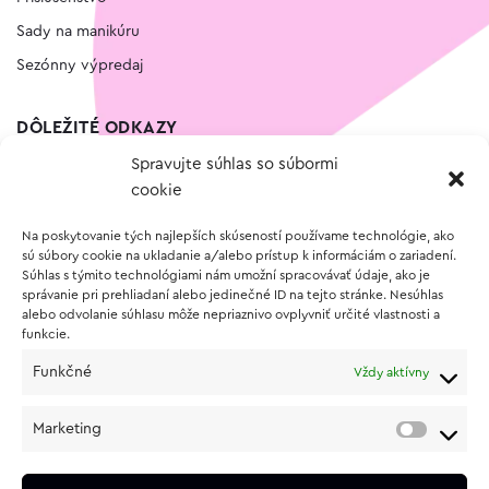
Sady na manikúru
Sezónny výpredaj
DÔLEŽITÉ ODKAZY
Spravujte súhlas so súbormi
Kontakt
cookie
Wishlist
Na poskytovanie tých najlepších skúseností používame technológie, ako
Vernostný program
sú súbory cookie na ukladanie a/alebo prístup k informáciám o zariadení.
Súhlas s týmito technológiami nám umožní spracovávať údaje, ako je
správanie pri prehliadaní alebo jedinečné ID na tejto stránke. Nesúhlas
O NÁKUPE
alebo odvolanie súhlasu môže nepriaznivo ovplyvniť určité vlastnosti a
funkcie.
Obchodné podmienky
Funkčné
Vždy aktívny
Vrátenie a reklamácia tovaru
Zásady používania súborov cookie (EÚ)
Marketing
Ochrana osobných údajov