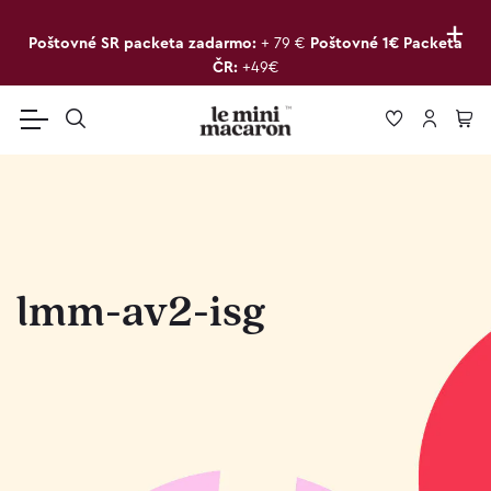
+
Poštovné SR packeta zadarmo:
+ 79 €
Poštovné 1€ Packeta
ČR:
+49€
lmm-av2-isg