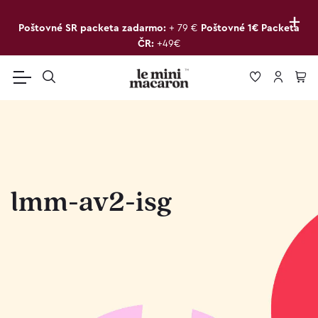
+
Poštovné SR packeta zadarmo:
+ 79 €
Poštovné 1€ Packeta
ČR:
+49€
lmm-av2-isg