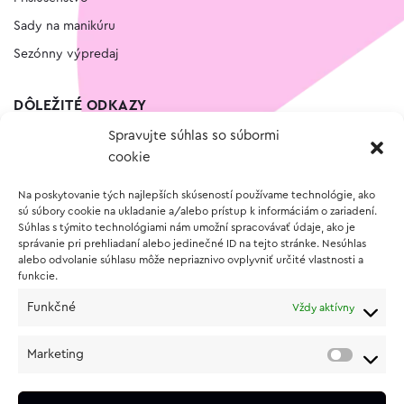
Sady na manikúru
Sezónny výpredaj
DÔLEŽITÉ ODKAZY
Spravujte súhlas so súbormi
Kontakt
cookie
Wishlist
Na poskytovanie tých najlepších skúseností používame technológie, ako
Vernostný program
sú súbory cookie na ukladanie a/alebo prístup k informáciám o zariadení.
Súhlas s týmito technológiami nám umožní spracovávať údaje, ako je
správanie pri prehliadaní alebo jedinečné ID na tejto stránke. Nesúhlas
O NÁKUPE
alebo odvolanie súhlasu môže nepriaznivo ovplyvniť určité vlastnosti a
funkcie.
Obchodné podmienky
Funkčné
Vždy aktívny
Vrátenie a reklamácia tovaru
Zásady používania súborov cookie (EÚ)
Marketing
Ochrana osobných údajov