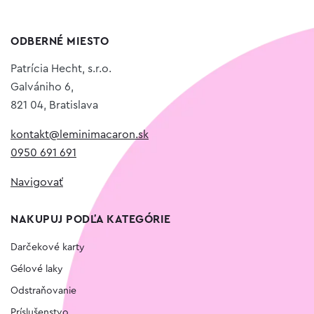
ODBERNÉ MIESTO
Patrícia Hecht, s.r.o.
Galvániho 6,
821 04, Bratislava
kontakt@leminimacaron.sk
0950 691 691
Navigovať
NAKUPUJ PODĽA KATEGÓRIE
Darčekové karty
Gélové laky
Odstraňovanie
Príslušenstvo