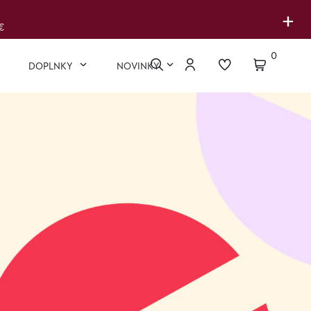
+
€
0
DOPLNKY
NOVINKY