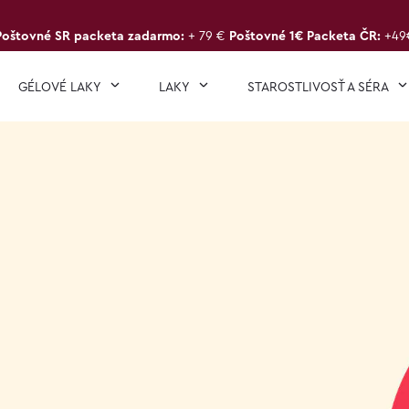
Poštovné SR packeta zadarmo:
+ 79 €
Poštovné 1€ Packeta ČR:
+49
GÉLOVÉ LAKY
LAKY
STAROSTLIVOSŤ A SÉRA