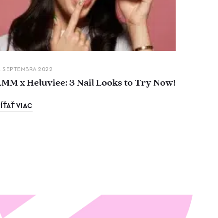
. SEPTEMBRA 2022
LMM x Heluviee: 3 Nail Looks to Try Now!
ÍŤAŤ VIAC