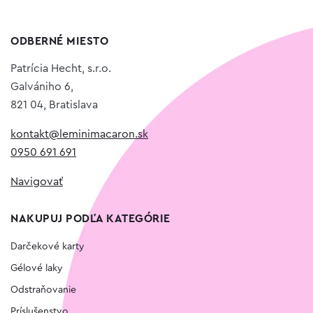
ODBERNÉ MIESTO
Patrícia Hecht, s.r.o.
Galvániho 6,
821 04, Bratislava
kontakt@leminimacaron.sk
0950 691 691
Navigovať
NAKUPUJ PODĽA KATEGÓRIE
Darčekové karty
Gélové laky
Odstraňovanie
Príslušenstvo