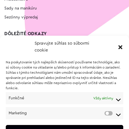
Sady na manikúru
Sezónny výpredaj
DÔLEŽITÉ ODKAZY
Spravujte súhlas so súbormi
Kontakt
cookie
Wishlist
Na poskytovanie tých najlepších skúseností používame technológie, ako
Vernostný program
sú súbory cookie na ukladanie a/alebo prístup k informáciám o zariadení.
Súhlas s týmito technológiami nám umožní spracovávať údaje, ako je
správanie pri prehliadaní alebo jedinečné ID na tejto stránke. Nesúhlas
O NÁKUPE
alebo odvolanie súhlasu môže nepriaznivo ovplyvniť určité vlastnosti a
funkcie.
Obchodné podmienky
Funkčné
Vždy aktívny
Vrátenie a reklamácia tovaru
Zásady používania súborov cookie (EÚ)
Marketing
Ochrana osobných údajov