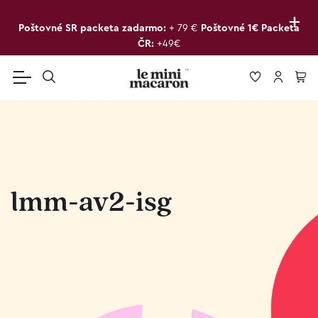
+
Poštovné SR packeta zadarmo:
+ 79 €
Poštovné 1€ Packeta
ČR:
+49€
lmm-av2-isg