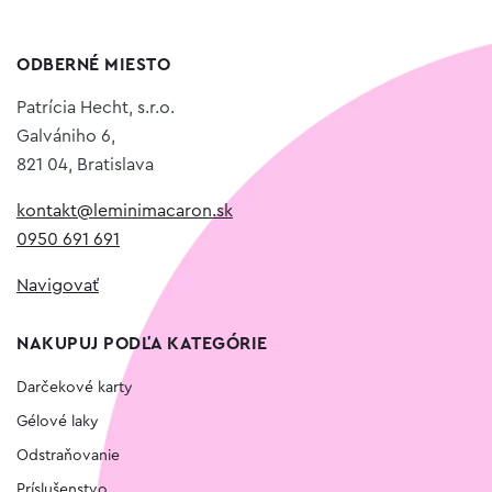
ODBERNÉ MIESTO
Patrícia Hecht, s.r.o.
Galvániho 6,
821 04, Bratislava
kontakt@leminimacaron.sk
0950 691 691
Navigovať
NAKUPUJ PODĽA KATEGÓRIE
Darčekové karty
Gélové laky
Odstraňovanie
Príslušenstvo