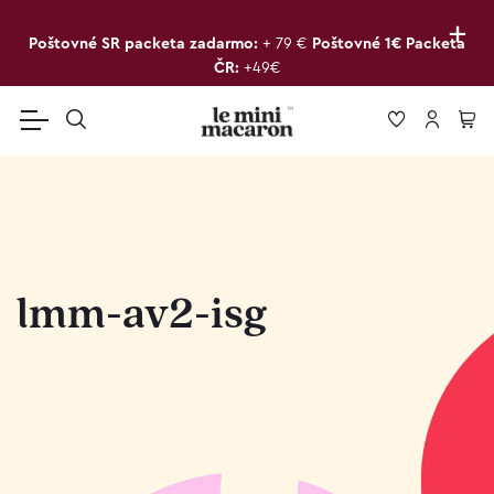
+
Poštovné SR packeta zadarmo:
+ 79 €
Poštovné 1€ Packeta
ČR:
+49€
lmm-av2-isg