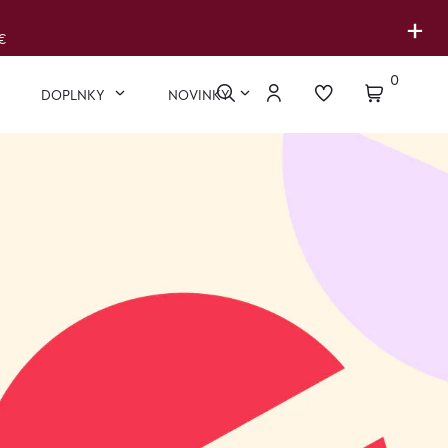
+
€
0
DOPLNKY
NOVINKY