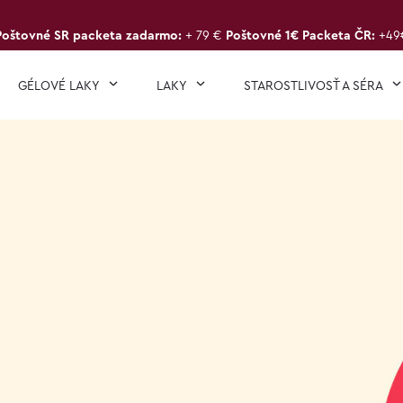
Poštovné SR packeta zadarmo:
+ 79 €
Poštovné 1€ Packeta ČR:
+49
GÉLOVÉ LAKY
LAKY
STAROSTLIVOSŤ A SÉRA