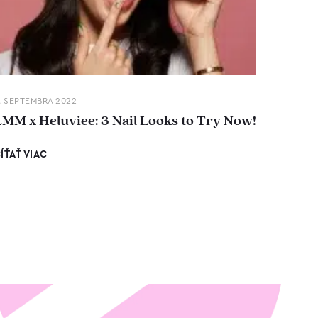
. SEPTEMBRA 2022
LMM x Heluviee: 3 Nail Looks to Try Now!
ÍŤAŤ VIAC