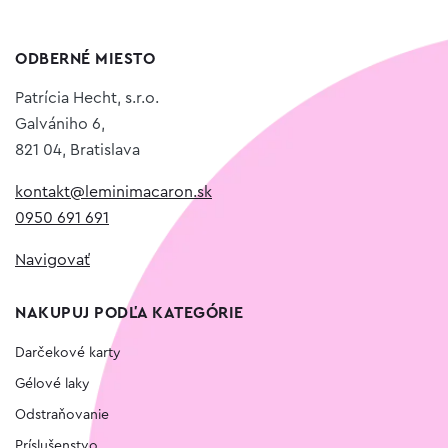
ODBERNÉ MIESTO
Patrícia Hecht, s.r.o.
Galvániho 6,
821 04, Bratislava
kontakt@leminimacaron.sk
0950 691 691
Navigovať
NAKUPUJ PODĽA KATEGÓRIE
Darčekové karty
Gélové laky
Odstraňovanie
Príslušenstvo