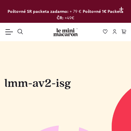
+
Poštovné SR packeta zadarmo:
+ 79 €
Poštovné 1€ Packeta
ČR:
+49€
lmm-av2-isg