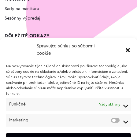
Sady na manikúru
Sezónny výpredaj
DÔLEŽITÉ ODKAZY
Spravujte súhlas so súbormi
Kontakt
cookie
Wishlist
Na poskytovanie tých najlepších skúseností používame technológie, ako
Vernostný program
sú súbory cookie na ukladanie a/alebo prístup k informáciám o zariadení.
Súhlas s týmito technológiami nám umožní spracovávať údaje, ako je
správanie pri prehliadaní alebo jedinečné ID na tejto stránke. Nesúhlas
O NÁKUPE
alebo odvolanie súhlasu môže nepriaznivo ovplyvniť určité vlastnosti a
funkcie.
Obchodné podmienky
Funkčné
Vždy aktívny
Vrátenie a reklamácia tovaru
Zásady používania súborov cookie (EÚ)
Marketing
Ochrana osobných údajov