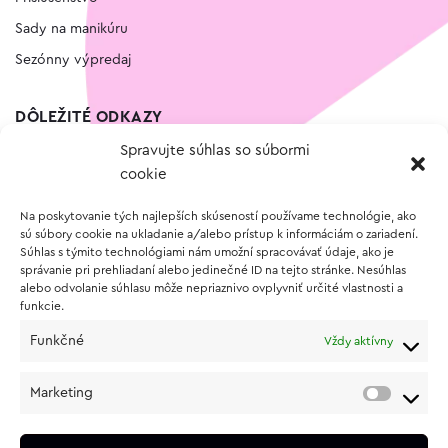
Sady na manikúru
Sezónny výpredaj
DÔLEŽITÉ ODKAZY
Spravujte súhlas so súbormi
Kontakt
cookie
Wishlist
Na poskytovanie tých najlepších skúseností používame technológie, ako
Vernostný program
sú súbory cookie na ukladanie a/alebo prístup k informáciám o zariadení.
Súhlas s týmito technológiami nám umožní spracovávať údaje, ako je
správanie pri prehliadaní alebo jedinečné ID na tejto stránke. Nesúhlas
O NÁKUPE
alebo odvolanie súhlasu môže nepriaznivo ovplyvniť určité vlastnosti a
funkcie.
Obchodné podmienky
Funkčné
Vždy aktívny
Vrátenie a reklamácia tovaru
Zásady používania súborov cookie (EÚ)
Marketing
Ochrana osobných údajov