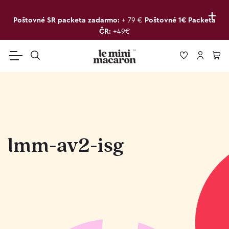
+
Poštovné SR packeta zadarmo:
+ 79 €
Poštovné 1€ Packeta
ČR:
+49€
lmm-av2-isg