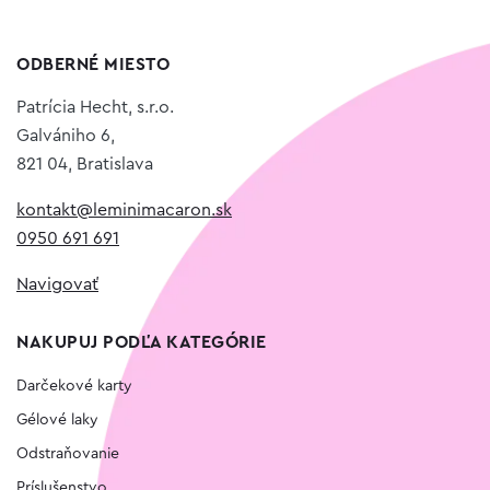
ODBERNÉ MIESTO
Patrícia Hecht, s.r.o.
Galvániho 6,
821 04, Bratislava
kontakt@leminimacaron.sk
0950 691 691
Navigovať
NAKUPUJ PODĽA KATEGÓRIE
Darčekové karty
Gélové laky
Odstraňovanie
Príslušenstvo