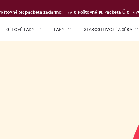
Poštovné SR packeta zadarmo:
+ 79 €
Poštovné 1€ Packeta ČR:
+49
GÉLOVÉ LAKY
LAKY
STAROSTLIVOSŤ A SÉRA