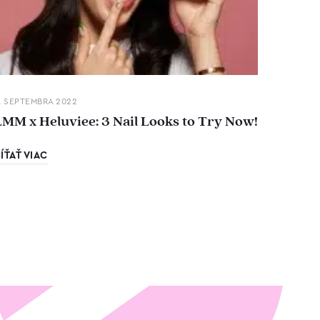
. SEPTEMBRA 2022
LMM x Heluviee: 3 Nail Looks to Try Now!
ÍŤAŤ VIAC