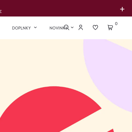
+
€
0
DOPLNKY
NOVINKY