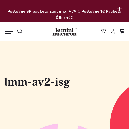
+
Poštovné SR packeta zadarmo:
+ 79 €
Poštovné 1€ Packeta
ČR:
+49€
lmm-av2-isg