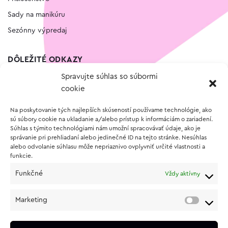
Sady na manikúru
Sezónny výpredaj
DÔLEŽITÉ ODKAZY
Spravujte súhlas so súbormi
Kontakt
cookie
Wishlist
Na poskytovanie tých najlepších skúseností používame technológie, ako
Vernostný program
sú súbory cookie na ukladanie a/alebo prístup k informáciám o zariadení.
Súhlas s týmito technológiami nám umožní spracovávať údaje, ako je
správanie pri prehliadaní alebo jedinečné ID na tejto stránke. Nesúhlas
O NÁKUPE
alebo odvolanie súhlasu môže nepriaznivo ovplyvniť určité vlastnosti a
funkcie.
Obchodné podmienky
Funkčné
Vždy aktívny
Vrátenie a reklamácia tovaru
Zásady používania súborov cookie (EÚ)
Marketing
Ochrana osobných údajov