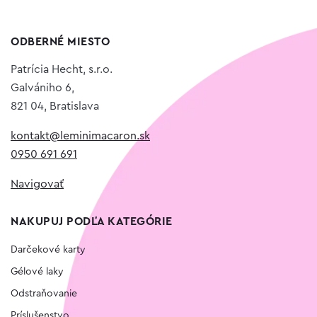
ODBERNÉ MIESTO
Patrícia Hecht, s.r.o.
Galvániho 6,
821 04, Bratislava
kontakt@leminimacaron.sk
0950 691 691
Navigovať
NAKUPUJ PODĽA KATEGÓRIE
Darčekové karty
Gélové laky
Odstraňovanie
Príslušenstvo