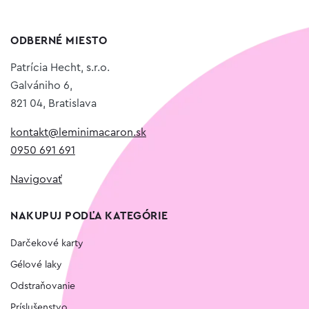
ODBERNÉ MIESTO
Patrícia Hecht, s.r.o.
Galvániho 6,
821 04, Bratislava
kontakt@leminimacaron.sk
0950 691 691
Navigovať
NAKUPUJ PODĽA KATEGÓRIE
Darčekové karty
Gélové laky
Odstraňovanie
Príslušenstvo