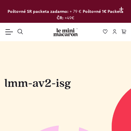
+
Poštovné SR packeta zadarmo:
+ 79 €
Poštovné 1€ Packeta
ČR:
+49€
lmm-av2-isg