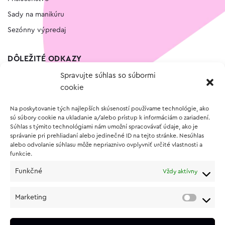
Sady na manikúru
Sezónny výpredaj
DÔLEŽITÉ ODKAZY
Spravujte súhlas so súbormi
Kontakt
cookie
Wishlist
Na poskytovanie tých najlepších skúseností používame technológie, ako
Vernostný program
sú súbory cookie na ukladanie a/alebo prístup k informáciám o zariadení.
Súhlas s týmito technológiami nám umožní spracovávať údaje, ako je
správanie pri prehliadaní alebo jedinečné ID na tejto stránke. Nesúhlas
O NÁKUPE
alebo odvolanie súhlasu môže nepriaznivo ovplyvniť určité vlastnosti a
funkcie.
Obchodné podmienky
Funkčné
Vždy aktívny
Vrátenie a reklamácia tovaru
Zásady používania súborov cookie (EÚ)
Marketing
Ochrana osobných údajov