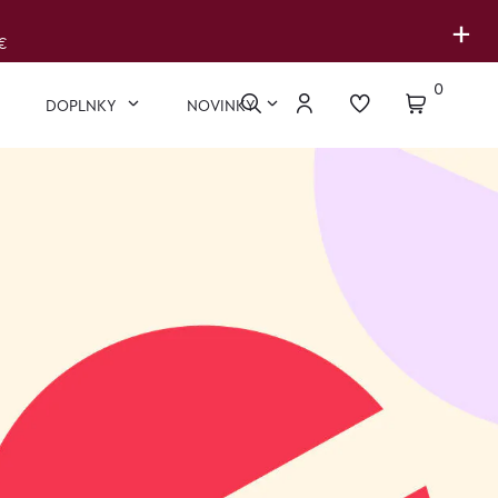
+
€
0
DOPLNKY
NOVINKY