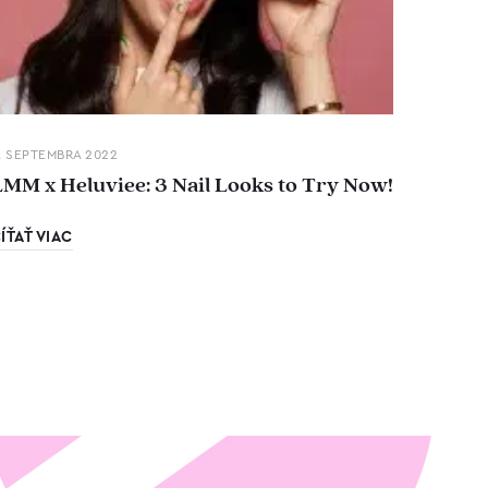
. SEPTEMBRA 2022
LMM x Heluviee: 3 Nail Looks to Try Now!
ÍŤAŤ VIAC