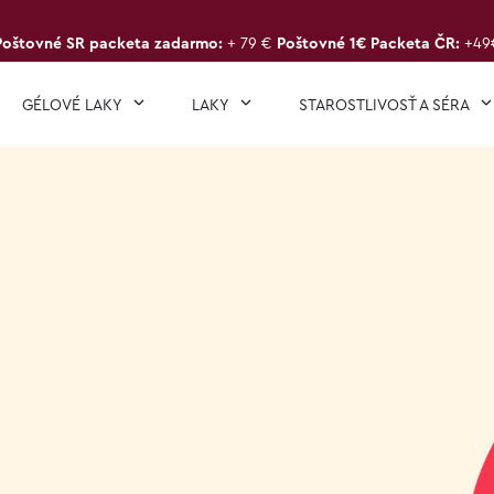
Poštovné SR packeta zadarmo:
+ 79 €
Poštovné 1€ Packeta ČR:
+49
GÉLOVÉ LAKY
LAKY
STAROSTLIVOSŤ A SÉRA