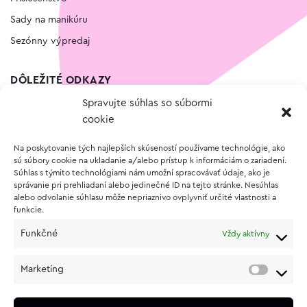
Sady na manikúru
Sezónny výpredaj
DÔLEŽITÉ ODKAZY
Spravujte súhlas so súbormi
Kontakt
cookie
Wishlist
Na poskytovanie tých najlepších skúseností používame technológie, ako
Vernostný program
sú súbory cookie na ukladanie a/alebo prístup k informáciám o zariadení.
Súhlas s týmito technológiami nám umožní spracovávať údaje, ako je
správanie pri prehliadaní alebo jedinečné ID na tejto stránke. Nesúhlas
O NÁKUPE
alebo odvolanie súhlasu môže nepriaznivo ovplyvniť určité vlastnosti a
funkcie.
Obchodné podmienky
Funkčné
Vždy aktívny
Vrátenie a reklamácia tovaru
Zásady používania súborov cookie (EÚ)
Marketing
Ochrana osobných údajov