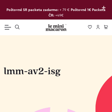
+
Poštovné SR packeta zadarmo:
+ 79 €
Poštovné 1€ Packeta
ČR:
+49€
lmm-av2-isg