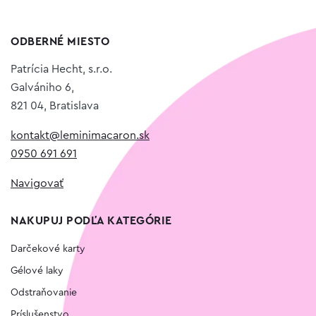
ODBERNÉ MIESTO
Patrícia Hecht, s.r.o.
Galvániho 6,
821 04, Bratislava
kontakt@leminimacaron.sk
0950 691 691
Navigovať
NAKUPUJ PODĽA KATEGÓRIE
Darčekové karty
Gélové laky
Odstraňovanie
Príslušenstvo