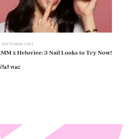
. SEPTEMBRA 2022
LMM x Heluviee: 3 Nail Looks to Try Now!
ÍŤAŤ VIAC