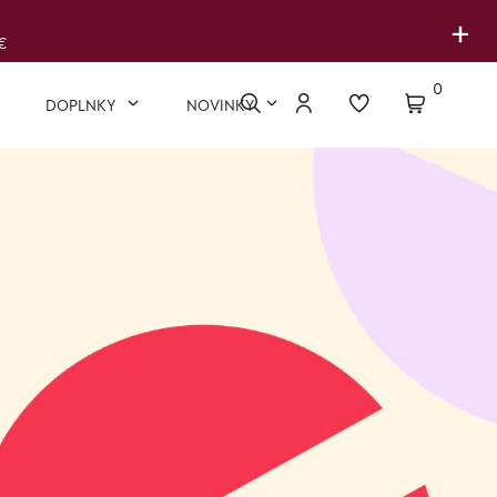
+
€
0
DOPLNKY
NOVINKY