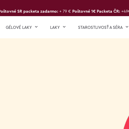
Poštovné SR packeta zadarmo:
+ 79 €
Poštovné 1€ Packeta ČR:
+49
GÉLOVÉ LAKY
LAKY
STAROSTLIVOSŤ A SÉRA