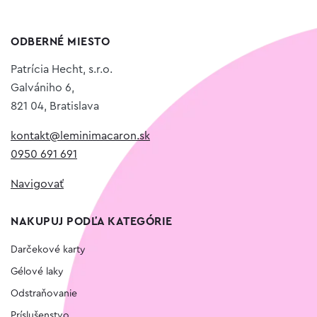
ODBERNÉ MIESTO
Patrícia Hecht, s.r.o.
Galvániho 6,
821 04, Bratislava
kontakt@leminimacaron.sk
0950 691 691
Navigovať
NAKUPUJ PODĽA KATEGÓRIE
Darčekové karty
Gélové laky
Odstraňovanie
Príslušenstvo