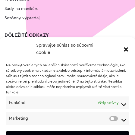
Sady na manikúru
Sezónny výpredaj
DÔLEŽITÉ ODKAZY
Spravujte súhlas so súbormi
Kontakt
cookie
Wishlist
Na poskytovanie tých najlepších skúseností používame technológie, ako
Vernostný program
sú súbory cookie na ukladanie a/alebo prístup k informáciám o zariadení.
Súhlas s týmito technológiami nám umožní spracovávať údaje, ako je
správanie pri prehliadaní alebo jedinečné ID na tejto stránke. Nesúhlas
O NÁKUPE
alebo odvolanie súhlasu môže nepriaznivo ovplyvniť určité vlastnosti a
funkcie.
Obchodné podmienky
Funkčné
Vždy aktívny
Vrátenie a reklamácia tovaru
Zásady používania súborov cookie (EÚ)
Marketing
Ochrana osobných údajov