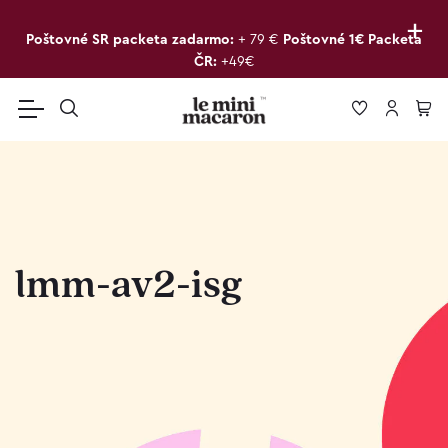
+
Poštovné SR packeta zadarmo:
+ 79 €
Poštovné 1€ Packeta
ČR:
+49€
lmm-av2-isg