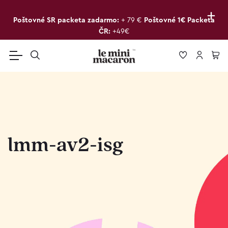
+
Poštovné SR packeta zadarmo:
+ 79 €
Poštovné 1€ Packeta
ČR:
+49€
lmm-av2-isg