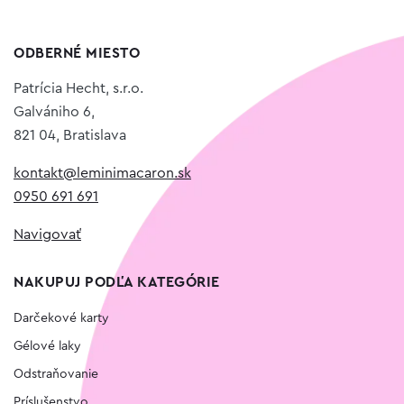
ODBERNÉ MIESTO
Patrícia Hecht, s.r.o.
Galvániho 6,
821 04, Bratislava
kontakt@leminimacaron.sk
0950 691 691
Navigovať
NAKUPUJ PODĽA KATEGÓRIE
Darčekové karty
Gélové laky
Odstraňovanie
Príslušenstvo