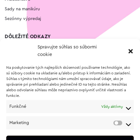
Sady na manikúru
Sezónny výpredaj
DÔLEŽITÉ ODKAZY
Spravujte súhlas so súbormi
Kontakt
cookie
Wishlist
Na poskytovanie tých najlepších skúseností používame technológie, ako
Vernostný program
sú súbory cookie na ukladanie a/alebo prístup k informáciám o zariadení.
Súhlas s týmito technológiami nám umožní spracovávať údaje, ako je
správanie pri prehliadaní alebo jedinečné ID na tejto stránke. Nesúhlas
O NÁKUPE
alebo odvolanie súhlasu môže nepriaznivo ovplyvniť určité vlastnosti a
funkcie.
Obchodné podmienky
Funkčné
Vždy aktívny
Vrátenie a reklamácia tovaru
Zásady používania súborov cookie (EÚ)
Marketing
Ochrana osobných údajov