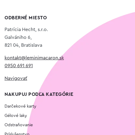
ODBERNÉ MIESTO
Patrícia Hecht, s.r.o.
Galvániho 6,
821 04, Bratislava
kontakt@leminimacaron.sk
0950 691 691
Navigovať
NAKUPUJ PODĽA KATEGÓRIE
Darčekové karty
Gélové laky
Odstraňovanie
Príslušenstvo