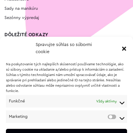
Sady na manikúru
Sezónny výpredaj
DÔLEŽITÉ ODKAZY
Spravujte súhlas so súbormi
Kontakt
cookie
Wishlist
Na poskytovanie tých najlepších skúseností používame technológie, ako
Vernostný program
sú súbory cookie na ukladanie a/alebo prístup k informáciám o zariadení.
Súhlas s týmito technológiami nám umožní spracovávať údaje, ako je
správanie pri prehliadaní alebo jedinečné ID na tejto stránke. Nesúhlas
O NÁKUPE
alebo odvolanie súhlasu môže nepriaznivo ovplyvniť určité vlastnosti a
funkcie.
Obchodné podmienky
Funkčné
Vždy aktívny
Vrátenie a reklamácia tovaru
Zásady používania súborov cookie (EÚ)
Marketing
Ochrana osobných údajov