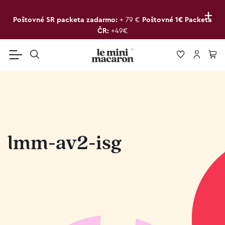
+
Poštovné SR packeta zadarmo:
+ 79 €
Poštovné 1€ Packeta
ČR:
+49€
lmm-av2-isg