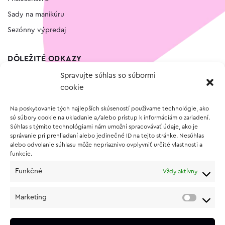
Sady na manikúru
Sezónny výpredaj
DÔLEŽITÉ ODKAZY
Spravujte súhlas so súbormi
Kontakt
cookie
Wishlist
Na poskytovanie tých najlepších skúseností používame technológie, ako
Vernostný program
sú súbory cookie na ukladanie a/alebo prístup k informáciám o zariadení.
Súhlas s týmito technológiami nám umožní spracovávať údaje, ako je
správanie pri prehliadaní alebo jedinečné ID na tejto stránke. Nesúhlas
O NÁKUPE
alebo odvolanie súhlasu môže nepriaznivo ovplyvniť určité vlastnosti a
funkcie.
Obchodné podmienky
Funkčné
Vždy aktívny
Vrátenie a reklamácia tovaru
Zásady používania súborov cookie (EÚ)
Marketing
Ochrana osobných údajov