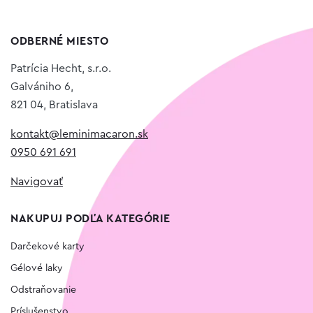
ODBERNÉ MIESTO
Patrícia Hecht, s.r.o.
Galvániho 6,
821 04, Bratislava
kontakt@leminimacaron.sk
0950 691 691
Navigovať
NAKUPUJ PODĽA KATEGÓRIE
Darčekové karty
Gélové laky
Odstraňovanie
Príslušenstvo