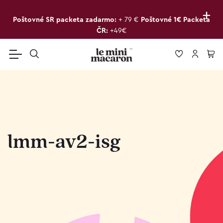
+
Poštovné SR packeta zadarmo:
+ 79 €
Poštovné 1€ Packeta
ČR:
+49€
lmm-av2-isg