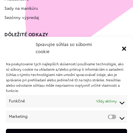
Sady na manikúru
Sezónny výpredaj
DÔLEŽITÉ ODKAZY
Spravujte súhlas so súbormi
Kontakt
cookie
Wishlist
Na poskytovanie tých najlepších skúseností používame technológie, ako
Vernostný program
sú súbory cookie na ukladanie a/alebo prístup k informáciám o zariadení.
Súhlas s týmito technológiami nám umožní spracovávať údaje, ako je
správanie pri prehliadaní alebo jedinečné ID na tejto stránke. Nesúhlas
O NÁKUPE
alebo odvolanie súhlasu môže nepriaznivo ovplyvniť určité vlastnosti a
funkcie.
Obchodné podmienky
Funkčné
Vždy aktívny
Vrátenie a reklamácia tovaru
Zásady používania súborov cookie (EÚ)
Marketing
Ochrana osobných údajov