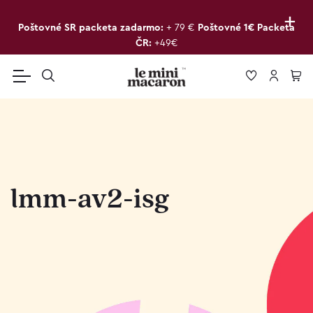
+
Poštovné SR packeta zadarmo:
+ 79 €
Poštovné 1€ Packeta
ČR:
+49€
lmm-av2-isg