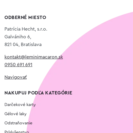
ODBERNÉ MIESTO
Patrícia Hecht, s.r.o.
Galvániho 6,
821 04, Bratislava
kontakt@leminimacaron.sk
0950 691 691
Navigovať
NAKUPUJ PODĽA KATEGÓRIE
Darčekové karty
Gélové laky
Odstraňovanie
Príslušenstvo