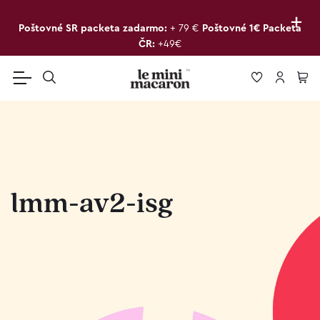
+
Poštovné SR packeta zadarmo:
+ 79 €
Poštovné 1€ Packeta
ČR:
+49€
lmm-av2-isg