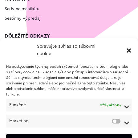
Sady na manikúru
Sezónny výpredaj
DÔLEŽITÉ ODKAZY
Spravujte súhlas so súbormi
Kontakt
cookie
Wishlist
Na poskytovanie tých najlepších skúseností používame technológie, ako
Vernostný program
sú súbory cookie na ukladanie a/alebo prístup k informáciám o zariadení.
Súhlas s týmito technológiami nám umožní spracovávať údaje, ako je
správanie pri prehliadaní alebo jedinečné ID na tejto stránke. Nesúhlas
O NÁKUPE
alebo odvolanie súhlasu môže nepriaznivo ovplyvniť určité vlastnosti a
funkcie.
Obchodné podmienky
Funkčné
Vždy aktívny
Vrátenie a reklamácia tovaru
Zásady používania súborov cookie (EÚ)
Marketing
Ochrana osobných údajov