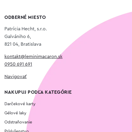
ODBERNÉ MIESTO
Patrícia Hecht, s.r.o.
Galvániho 6,
821 04, Bratislava
kontakt@leminimacaron.sk
0950 691 691
Navigovať
NAKUPUJ PODĽA KATEGÓRIE
Darčekové karty
Gélové laky
Odstraňovanie
Príslušenstvo