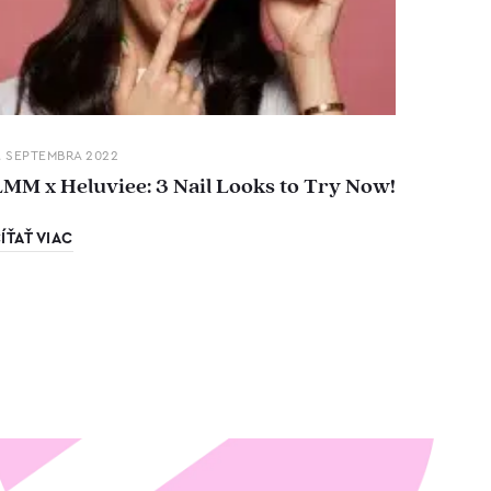
. SEPTEMBRA 2022
LMM x Heluviee: 3 Nail Looks to Try Now!
ÍŤAŤ VIAC