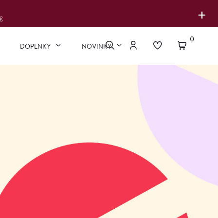
+
€
0
DOPLNKY
NOVINKY