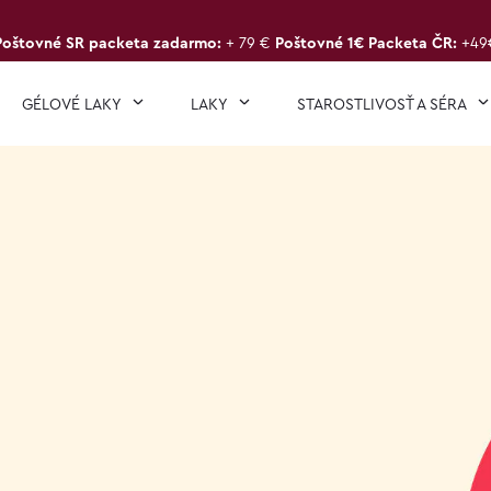
Poštovné SR packeta zadarmo:
+ 79 €
Poštovné 1€ Packeta ČR:
+49
GÉLOVÉ LAKY
LAKY
STAROSTLIVOSŤ A SÉRA