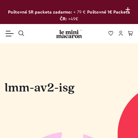
+
Poštovné SR packeta zadarmo:
+ 79 €
Poštovné 1€ Packeta
ČR:
+49€
lmm-av2-isg