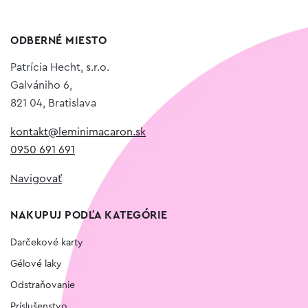
ODBERNÉ MIESTO
Patrícia Hecht, s.r.o.
Galvániho 6,
821 04, Bratislava
kontakt@leminimacaron.sk
0950 691 691
Navigovať
NAKUPUJ PODĽA KATEGÓRIE
Darčekové karty
Gélové laky
Odstraňovanie
Príslušenstvo