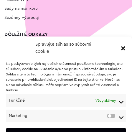
Sady na manikúru
Sezónny výpredaj
DÔLEŽITÉ ODKAZY
Spravujte súhlas so súbormi
Kontakt
cookie
Wishlist
Na poskytovanie tých najlepších skúseností používame technológie, ako
Vernostný program
sú súbory cookie na ukladanie a/alebo prístup k informáciám o zariadení.
Súhlas s týmito technológiami nám umožní spracovávať údaje, ako je
správanie pri prehliadaní alebo jedinečné ID na tejto stránke. Nesúhlas
O NÁKUPE
alebo odvolanie súhlasu môže nepriaznivo ovplyvniť určité vlastnosti a
funkcie.
Obchodné podmienky
Funkčné
Vždy aktívny
Vrátenie a reklamácia tovaru
Zásady používania súborov cookie (EÚ)
Marketing
Ochrana osobných údajov