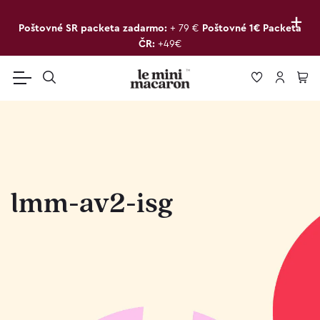
+
Poštovné SR packeta zadarmo:
+ 79 €
Poštovné 1€ Packeta
ČR:
+49€
lmm-av2-isg