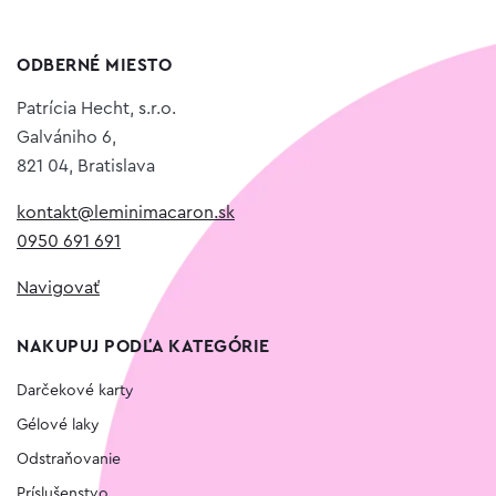
ODBERNÉ MIESTO
Patrícia Hecht, s.r.o.
Galvániho 6,
821 04, Bratislava
kontakt@leminimacaron.sk
0950 691 691
Navigovať
NAKUPUJ PODĽA KATEGÓRIE
Darčekové karty
Gélové laky
Odstraňovanie
Príslušenstvo