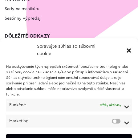
Sady na manikúru
Sezónny výpredaj
DÔLEŽITÉ ODKAZY
Spravujte súhlas so súbormi
Kontakt
cookie
Wishlist
Na poskytovanie tých najlepších skúseností používame technológie, ako
Vernostný program
sú súbory cookie na ukladanie a/alebo prístup k informáciám o zariadení.
Súhlas s týmito technológiami nám umožní spracovávať údaje, ako je
správanie pri prehliadaní alebo jedinečné ID na tejto stránke. Nesúhlas
O NÁKUPE
alebo odvolanie súhlasu môže nepriaznivo ovplyvniť určité vlastnosti a
funkcie.
Obchodné podmienky
Funkčné
Vždy aktívny
Vrátenie a reklamácia tovaru
Zásady používania súborov cookie (EÚ)
Marketing
Ochrana osobných údajov