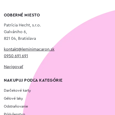
ODBERNÉ MIESTO
Patrícia Hecht, s.r.o.
Galvániho 6,
821 04, Bratislava
kontakt@leminimacaron.sk
0950 691 691
Navigovať
NAKUPUJ PODĽA KATEGÓRIE
Darčekové karty
Gélové laky
Odstraňovanie
Príslušenstvo