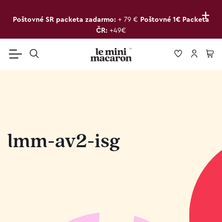
+
Poštovné SR packeta zadarmo:
+ 79 €
Poštovné 1€ Packeta
ČR:
+49€
lmm-av2-isg