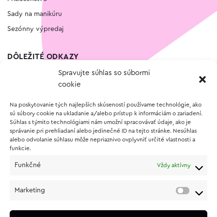
Sady na manikúru
Sezónny výpredaj
DÔLEŽITÉ ODKAZY
Spravujte súhlas so súbormi
Kontakt
cookie
Wishlist
Na poskytovanie tých najlepších skúseností používame technológie, ako
Vernostný program
sú súbory cookie na ukladanie a/alebo prístup k informáciám o zariadení.
Súhlas s týmito technológiami nám umožní spracovávať údaje, ako je
správanie pri prehliadaní alebo jedinečné ID na tejto stránke. Nesúhlas
O NÁKUPE
alebo odvolanie súhlasu môže nepriaznivo ovplyvniť určité vlastnosti a
funkcie.
Obchodné podmienky
Funkčné
Vždy aktívny
Vrátenie a reklamácia tovaru
Zásady používania súborov cookie (EÚ)
Marketing
Ochrana osobných údajov