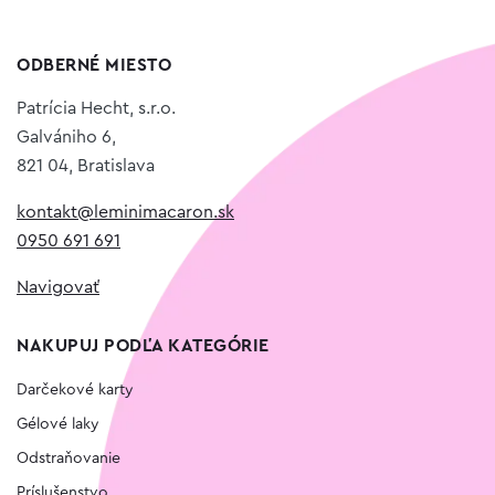
ODBERNÉ MIESTO
Patrícia Hecht, s.r.o.
Galvániho 6,
821 04, Bratislava
kontakt@leminimacaron.sk
0950 691 691
Navigovať
NAKUPUJ PODĽA KATEGÓRIE
Darčekové karty
Gélové laky
Odstraňovanie
Príslušenstvo