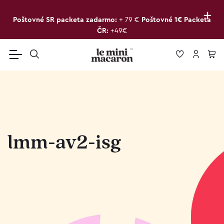
+
Poštovné SR packeta zadarmo:
+ 79 €
Poštovné 1€ Packeta
ČR:
+49€
lmm-av2-isg