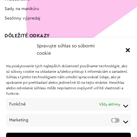
Sady na manikúru
Sezónny výpredaj
DÔLEŽITÉ ODKAZY
Spravujte súhlas so súbormi
Kontakt
cookie
Wishlist
Na poskytovanie tých najlepších skúseností používame technológie, ako
Vernostný program
sú súbory cookie na ukladanie a/alebo prístup k informáciám o zariadení.
Súhlas s týmito technológiami nám umožní spracovávať údaje, ako je
správanie pri prehliadaní alebo jedinečné ID na tejto stránke. Nesúhlas
O NÁKUPE
alebo odvolanie súhlasu môže nepriaznivo ovplyvniť určité vlastnosti a
funkcie.
Obchodné podmienky
Funkčné
Vždy aktívny
Vrátenie a reklamácia tovaru
Zásady používania súborov cookie (EÚ)
Marketing
Ochrana osobných údajov