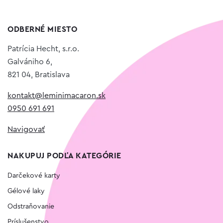
ODBERNÉ MIESTO
Patrícia Hecht, s.r.o.
Galvániho 6,
821 04, Bratislava
kontakt@leminimacaron.sk
0950 691 691
Navigovať
NAKUPUJ PODĽA KATEGÓRIE
Darčekové karty
Gélové laky
Odstraňovanie
Príslušenstvo