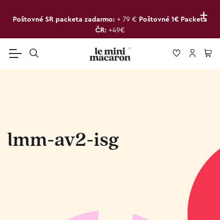
+
Poštovné SR packeta zadarmo:
+ 79 €
Poštovné 1€ Packeta
ČR:
+49€
lmm-av2-isg