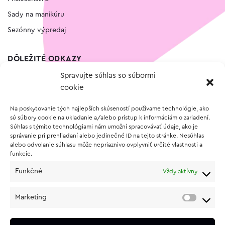
Sady na manikúru
Sezónny výpredaj
DÔLEŽITÉ ODKAZY
Spravujte súhlas so súbormi
Kontakt
cookie
Wishlist
Na poskytovanie tých najlepších skúseností používame technológie, ako
Vernostný program
sú súbory cookie na ukladanie a/alebo prístup k informáciám o zariadení.
Súhlas s týmito technológiami nám umožní spracovávať údaje, ako je
správanie pri prehliadaní alebo jedinečné ID na tejto stránke. Nesúhlas
O NÁKUPE
alebo odvolanie súhlasu môže nepriaznivo ovplyvniť určité vlastnosti a
funkcie.
Obchodné podmienky
Funkčné
Vždy aktívny
Vrátenie a reklamácia tovaru
Zásady používania súborov cookie (EÚ)
Marketing
Ochrana osobných údajov