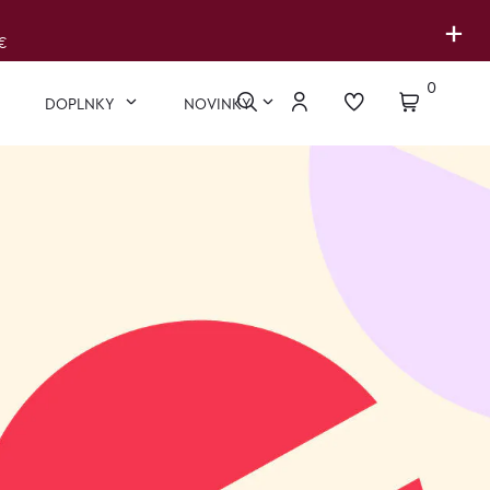
+
€
0
DOPLNKY
NOVINKY