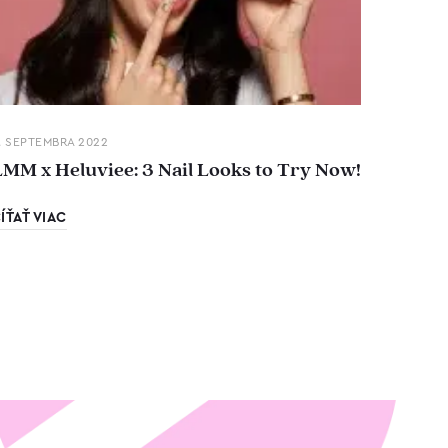
. SEPTEMBRA 2022
LMM x Heluviee: 3 Nail Looks to Try Now!
ÍŤAŤ VIAC