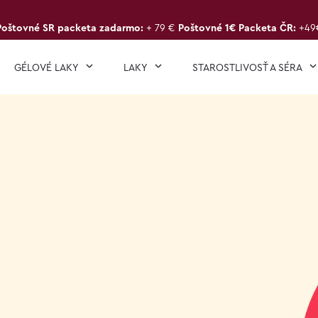
Poštovné SR packeta zadarmo:
+ 79 €
Poštovné 1€ Packeta ČR:
+49
GÉLOVÉ LAKY
LAKY
STAROSTLIVOSŤ A SÉRA