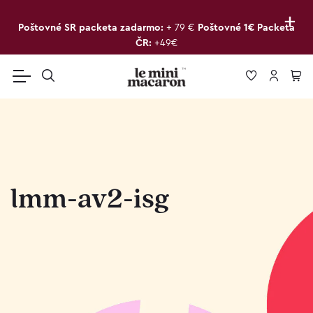
+
Poštovné SR packeta zadarmo:
+ 79 €
Poštovné 1€ Packeta
ČR:
+49€
lmm-av2-isg