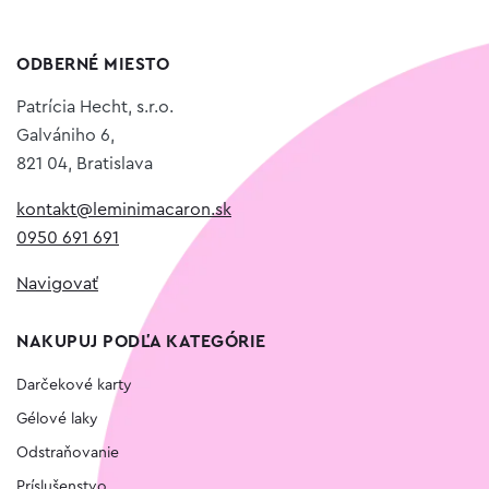
ODBERNÉ MIESTO
Patrícia Hecht, s.r.o.
Galvániho 6,
821 04, Bratislava
kontakt@leminimacaron.sk
0950 691 691
Navigovať
NAKUPUJ PODĽA KATEGÓRIE
Darčekové karty
Gélové laky
Odstraňovanie
Príslušenstvo