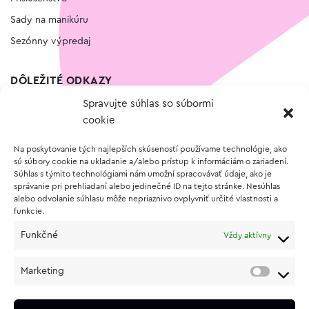
Sady na manikúru
Sezónny výpredaj
DÔLEŽITÉ ODKAZY
Spravujte súhlas so súbormi
Kontakt
cookie
Wishlist
Na poskytovanie tých najlepších skúseností používame technológie, ako
Vernostný program
sú súbory cookie na ukladanie a/alebo prístup k informáciám o zariadení.
Súhlas s týmito technológiami nám umožní spracovávať údaje, ako je
správanie pri prehliadaní alebo jedinečné ID na tejto stránke. Nesúhlas
O NÁKUPE
alebo odvolanie súhlasu môže nepriaznivo ovplyvniť určité vlastnosti a
funkcie.
Obchodné podmienky
Funkčné
Vždy aktívny
Vrátenie a reklamácia tovaru
Zásady používania súborov cookie (EÚ)
Marketing
Ochrana osobných údajov