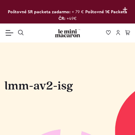
+
Poštovné SR packeta zadarmo:
+ 79 €
Poštovné 1€ Packeta
ČR:
+49€
lmm-av2-isg