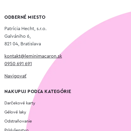
ODBERNÉ MIESTO
Patrícia Hecht, s.r.o.
Galvániho 6,
821 04, Bratislava
kontakt@leminimacaron.sk
0950 691 691
Navigovať
NAKUPUJ PODĽA KATEGÓRIE
Darčekové karty
Gélové laky
Odstraňovanie
Príslušenstvo