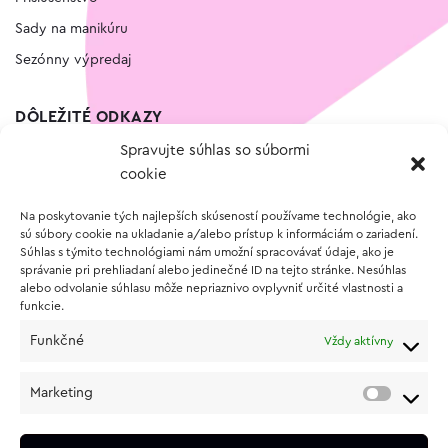
Sady na manikúru
Sezónny výpredaj
DÔLEŽITÉ ODKAZY
Spravujte súhlas so súbormi
Kontakt
cookie
Wishlist
Na poskytovanie tých najlepších skúseností používame technológie, ako
Vernostný program
sú súbory cookie na ukladanie a/alebo prístup k informáciám o zariadení.
Súhlas s týmito technológiami nám umožní spracovávať údaje, ako je
správanie pri prehliadaní alebo jedinečné ID na tejto stránke. Nesúhlas
O NÁKUPE
alebo odvolanie súhlasu môže nepriaznivo ovplyvniť určité vlastnosti a
funkcie.
Obchodné podmienky
Funkčné
Vždy aktívny
Vrátenie a reklamácia tovaru
Zásady používania súborov cookie (EÚ)
Marketing
Ochrana osobných údajov