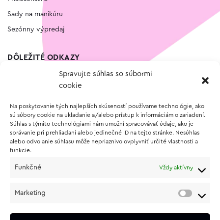
Sady na manikúru
Sezónny výpredaj
DÔLEŽITÉ ODKAZY
Spravujte súhlas so súbormi
Kontakt
cookie
Wishlist
Na poskytovanie tých najlepších skúseností používame technológie, ako
Vernostný program
sú súbory cookie na ukladanie a/alebo prístup k informáciám o zariadení.
Súhlas s týmito technológiami nám umožní spracovávať údaje, ako je
správanie pri prehliadaní alebo jedinečné ID na tejto stránke. Nesúhlas
O NÁKUPE
alebo odvolanie súhlasu môže nepriaznivo ovplyvniť určité vlastnosti a
funkcie.
Obchodné podmienky
Funkčné
Vždy aktívny
Vrátenie a reklamácia tovaru
Zásady používania súborov cookie (EÚ)
Marketing
Ochrana osobných údajov