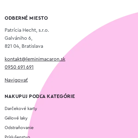
ODBERNÉ MIESTO
Patrícia Hecht, s.r.o.
Galvániho 6,
821 04, Bratislava
kontakt@leminimacaron.sk
0950 691 691
Navigovať
NAKUPUJ PODĽA KATEGÓRIE
Darčekové karty
Gélové laky
Odstraňovanie
Príslušenstvo