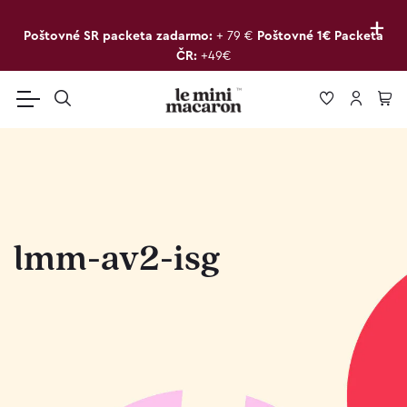
+
Poštovné SR packeta zadarmo:
+ 79 €
Poštovné 1€ Packeta
ČR:
+49€
lmm-av2-isg