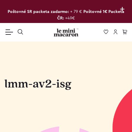
+
Poštovné SR packeta zadarmo:
+ 79 €
Poštovné 1€ Packeta
ČR:
+49€
lmm-av2-isg