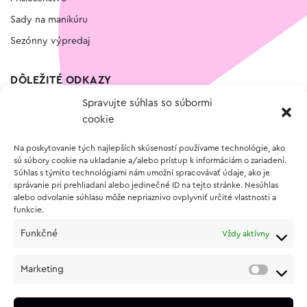
Sady na manikúru
Sezónny výpredaj
DÔLEŽITÉ ODKAZY
Spravujte súhlas so súbormi
Kontakt
cookie
Wishlist
Na poskytovanie tých najlepších skúseností používame technológie, ako
Vernostný program
sú súbory cookie na ukladanie a/alebo prístup k informáciám o zariadení.
Súhlas s týmito technológiami nám umožní spracovávať údaje, ako je
správanie pri prehliadaní alebo jedinečné ID na tejto stránke. Nesúhlas
O NÁKUPE
alebo odvolanie súhlasu môže nepriaznivo ovplyvniť určité vlastnosti a
funkcie.
Obchodné podmienky
Funkčné
Vždy aktívny
Vrátenie a reklamácia tovaru
Zásady používania súborov cookie (EÚ)
Marketing
Ochrana osobných údajov