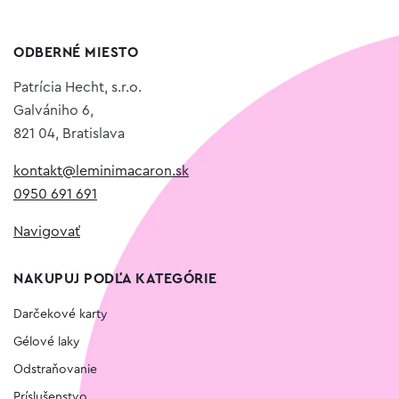
ODBERNÉ MIESTO
Patrícia Hecht, s.r.o.
Galvániho 6,
821 04, Bratislava
kontakt@leminimacaron.sk
0950 691 691
Navigovať
NAKUPUJ PODĽA KATEGÓRIE
Darčekové karty
Gélové laky
Odstraňovanie
Príslušenstvo