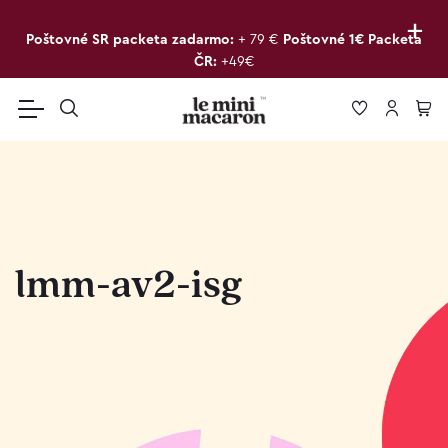
+
Poštovné SR packeta zadarmo:
+ 79 €
Poštovné 1€ Packeta
ČR:
+49€
lmm-av2-isg