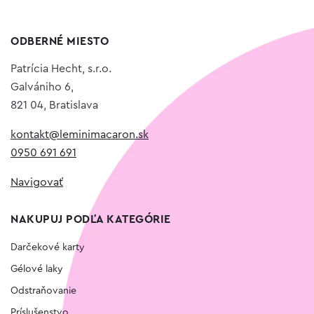
ODBERNÉ MIESTO
Patrícia Hecht, s.r.o.
Galvániho 6,
821 04, Bratislava
kontakt@leminimacaron.sk
0950 691 691
Navigovať
NAKUPUJ PODĽA KATEGÓRIE
Darčekové karty
Gélové laky
Odstraňovanie
Príslušenstvo