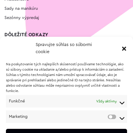
Sady na manikúru
Sezónny výpredaj
DÔLEŽITÉ ODKAZY
Spravujte súhlas so súbormi
Kontakt
cookie
Wishlist
Na poskytovanie tých najlepších skúseností používame technológie, ako
Vernostný program
sú súbory cookie na ukladanie a/alebo prístup k informáciám o zariadení.
Súhlas s týmito technológiami nám umožní spracovávať údaje, ako je
správanie pri prehliadaní alebo jedinečné ID na tejto stránke. Nesúhlas
O NÁKUPE
alebo odvolanie súhlasu môže nepriaznivo ovplyvniť určité vlastnosti a
funkcie.
Obchodné podmienky
Funkčné
Vždy aktívny
Vrátenie a reklamácia tovaru
Zásady používania súborov cookie (EÚ)
Marketing
Ochrana osobných údajov