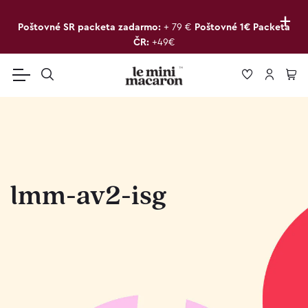
+
Poštovné SR packeta zadarmo:
+ 79 €
Poštovné 1€ Packeta
ČR:
+49€
lmm-av2-isg