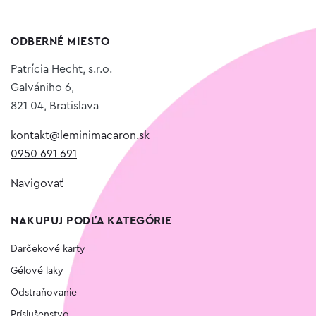
ODBERNÉ MIESTO
Patrícia Hecht, s.r.o.
Galvániho 6,
821 04, Bratislava
kontakt@leminimacaron.sk
0950 691 691
Navigovať
NAKUPUJ PODĽA KATEGÓRIE
Darčekové karty
Gélové laky
Odstraňovanie
Príslušenstvo