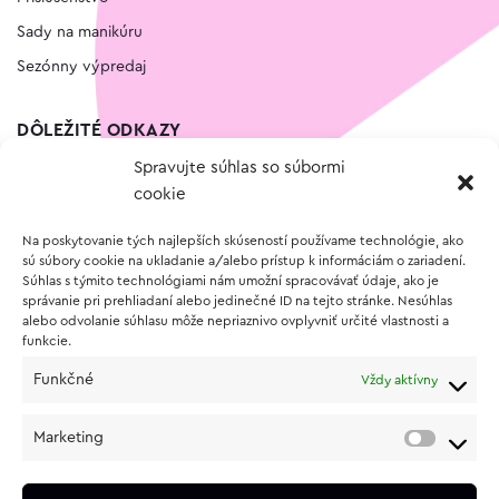
Sady na manikúru
Sezónny výpredaj
DÔLEŽITÉ ODKAZY
Spravujte súhlas so súbormi
Kontakt
cookie
Wishlist
Na poskytovanie tých najlepších skúseností používame technológie, ako
Vernostný program
sú súbory cookie na ukladanie a/alebo prístup k informáciám o zariadení.
Súhlas s týmito technológiami nám umožní spracovávať údaje, ako je
správanie pri prehliadaní alebo jedinečné ID na tejto stránke. Nesúhlas
O NÁKUPE
alebo odvolanie súhlasu môže nepriaznivo ovplyvniť určité vlastnosti a
funkcie.
Obchodné podmienky
Funkčné
Vždy aktívny
Vrátenie a reklamácia tovaru
Zásady používania súborov cookie (EÚ)
Marketing
Ochrana osobných údajov