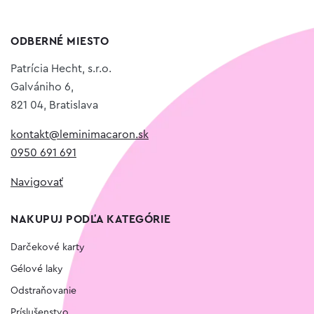
ODBERNÉ MIESTO
Patrícia Hecht, s.r.o.
Galvániho 6,
821 04, Bratislava
kontakt@leminimacaron.sk
0950 691 691
Navigovať
NAKUPUJ PODĽA KATEGÓRIE
Darčekové karty
Gélové laky
Odstraňovanie
Príslušenstvo