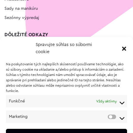
Sady na manikúru
Sezónny výpredaj
DÔLEŽITÉ ODKAZY
Spravujte súhlas so súbormi
Kontakt
cookie
Wishlist
Na poskytovanie tých najlepších skúseností používame technológie, ako
Vernostný program
sú súbory cookie na ukladanie a/alebo prístup k informáciám o zariadení.
Súhlas s týmito technológiami nám umožní spracovávať údaje, ako je
správanie pri prehliadaní alebo jedinečné ID na tejto stránke. Nesúhlas
O NÁKUPE
alebo odvolanie súhlasu môže nepriaznivo ovplyvniť určité vlastnosti a
funkcie.
Obchodné podmienky
Funkčné
Vždy aktívny
Vrátenie a reklamácia tovaru
Zásady používania súborov cookie (EÚ)
Marketing
Ochrana osobných údajov