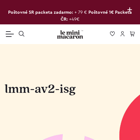
+
Poštovné SR packeta zadarmo:
+ 79 €
Poštovné 1€ Packeta
ČR:
+49€
lmm-av2-isg